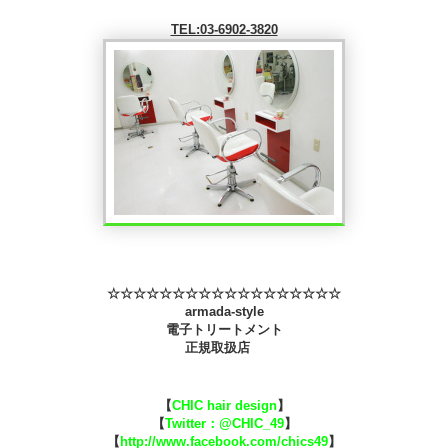
TEL:03-6902-3820
☆☆☆☆☆☆☆☆☆
☆☆
☆☆☆☆☆☆☆
armada-style
電子トリートメント
正規取扱店
【
CHIC
hair design
】
【
Twitter：@
CHIC_49
】
【
http://www.facebook.com/chics49
】