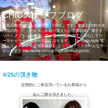
CHICスタッフブログ
豊島区南大塚にある美容院「CHIC」です。全国22万軒の美
容院の内、たった１％しか取り扱えない悪魔の水「電子ト
リートメント」を使用して、傷んだ髪の方でも安心してパ
ーマやカラーの施術が可能になります。 【armada-style 電
子トリートメント正規取扱店】 とってもアットホームなサ
ロンです！ http://www.chics.jp https://tsuku2.jp/chic
2014年4月25日金曜日
4/25の頂き物
定期的にご来店頂いているお客様から
あんこ餅を頂きました。