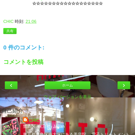
☆☆☆☆☆☆☆☆☆☆☆
☆☆
☆☆☆☆☆
CHIC
時刻:
21:06
共有
0 件のコメント:
コメントを投稿
‹
›
ホーム
ウェブ バージョンを表示
自己紹介
CHIC
豊島区, 東京都, Japan
東京都豊島区南大塚にある美容院。 電子トリートメント