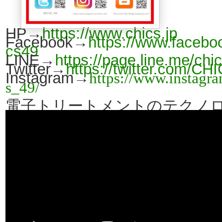
HP→
https://www.chics.jp
Facebook→
https://www.facebo
cs49
LINE→
https://page.line.me/chi
Twitter→
https://twitter.com/CH
Instagram→
https://www.instagr
s_49/
電子トリートメントのテクノ