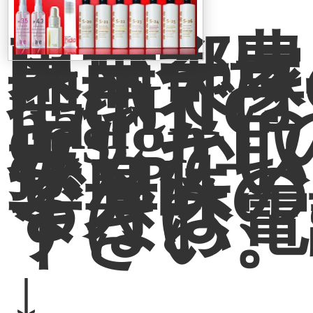
東京都豊
区南大塚
地域では
「CHIC
hair
design
みしか取
扱ってい
せん。
ご興味の
る方は、
ずはお電
下さい。
↓