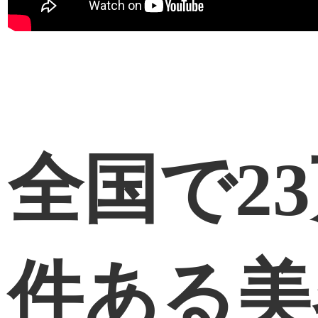
全国で2
件ある美