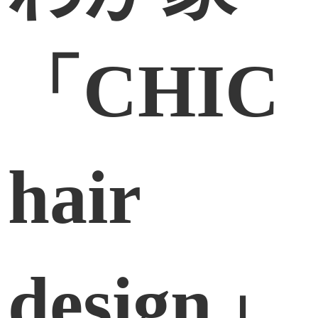
「CHIC
hair
design」