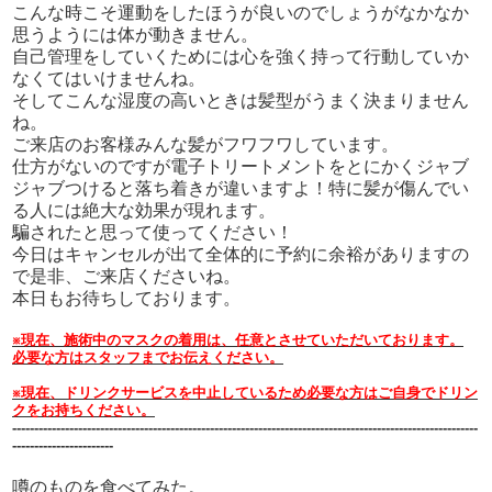
こんな時こそ運動をしたほうが良いのでしょうがなかなか
思うようには体が動きません。
自己管理をしていくためには心を強く持って行動していか
なくてはいけませんね。
そしてこんな湿度の高いときは髪型がうまく決まりません
ね。
ご来店のお客様みんな髪がフワフワしています。
仕方がないのですが電子トリートメントをとにかくジャブ
ジャブつけると落ち着きが違いますよ！特に髪が傷んでい
る人には絶大な効果が現れます。
騙されたと思って使ってください！
今日はキャンセルが出て全体的に予約に余裕がありますの
で是非、ご来店くださいね。
本日もお待ちしております。
※現在、施術中のマスクの着用は、任意とさせていただいております。
必要な方はスタッフまでお伝えください。
※現在、ドリンクサービスを中止しているため必要な方はご自身でドリン
クをお持ちください。
----------------------------------------------------------------------------------------------------------
----------------
-----
--
噂のものを食べてみた。