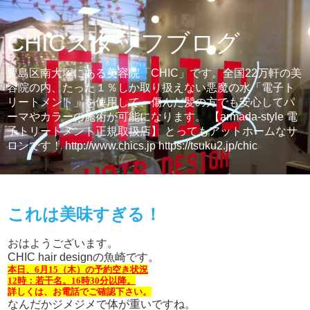
CHICスタッフブログ
豊島区南大塚にある美容院「CHIC」です。全国22万軒の美
容院の内、たった１％しか取り扱えない悪魔の水「電子ト
リートメント」を使用して、傷んだ髪の方でも安心してパ
ーマやカラーの施術が可能になります。 【armada-style 電
子トリートメント正規取扱店】 とってもアットホームなサ
ロンです！ http://www.chics.jp https://tsuku2.jp/chic
2023年6月15日木曜日
これは美味すぎる！
おはようございます。
CHIC hair designの魚崎です。
本日、6月15（木
）
の
予約空き状況
12時：若干名。16時30分以降。
詳しくは、お電話でご確認下さい。
なんだかジメジメで体が重いですね。