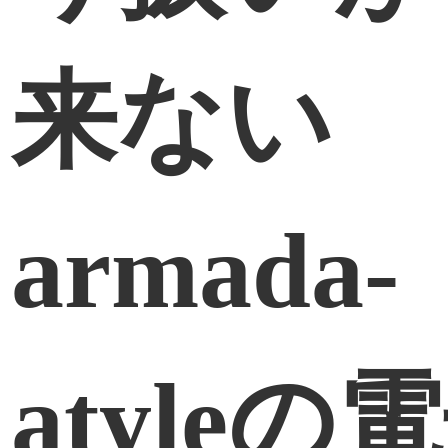
来ない
armada-
atyleの