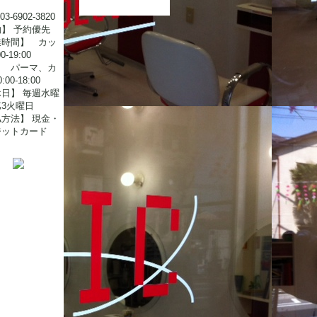
3-6902-3820
】 予約優先
業時間】 カッ
0-19:00
ーマ、カ
00-18:00
日】 毎週水曜
3火曜日
方法】 現金・
ジットカード