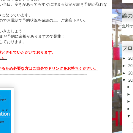
い当日、空きがあってもすぐに埋まる状況が続き予約が取れな
誰の
みになっています。
のでお電話で予約状況を確認の上、ご来店下さい。
魚崎
いきましょう！
はまだ予約に余裕がありますので是非！
しております。
ブロ
意とさせていただいております。
い。
►
20
►
20
いるため必要な方はご自身でドリンクをお持ちください。
►
20
------------------------------------------------------------------
-----
--
▼
20
►
►
►
►
▼