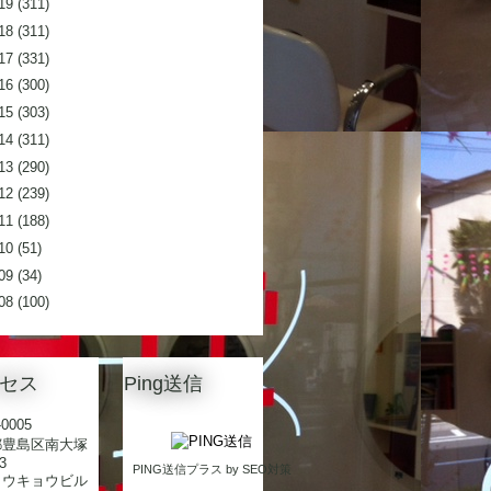
19
(311)
18
(311)
17
(331)
16
(300)
15
(303)
14
(311)
13
(290)
12
(239)
11
(188)
10
(51)
09
(34)
08
(100)
セス
Ping送信
0005
都豊島区南大塚
3
PING送信プラス
by
SEO対策
トウキョウビル