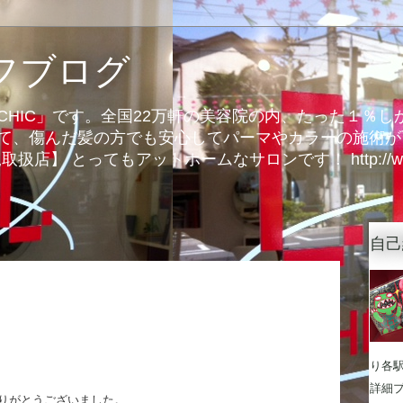
ッフブログ
CHIC」です。全国22万軒の美容院の内、たった１％
、傷んだ髪の方でも安心してパーマやカラーの施術が可能に
扱店】 とってもアットホームなサロンです！ http://www.c
自己
り各
詳細
りがとうございました。