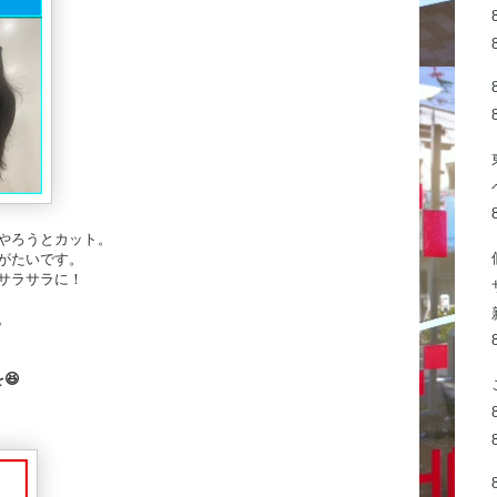
やろうとカット。
がたいです。
サラサラに！
。
😆