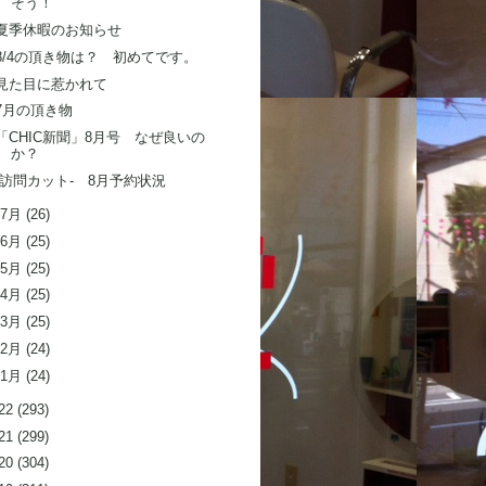
そう！
夏季休暇のお知らせ
8/4の頂き物は？ 初めてです。
見た目に惹かれて
7月の頂き物
「CHIC新聞」8月号 なぜ良いの
か？
-訪問カット- 8月予約状況
7月
(26)
6月
(25)
5月
(25)
4月
(25)
3月
(25)
2月
(24)
1月
(24)
22
(293)
21
(299)
20
(304)