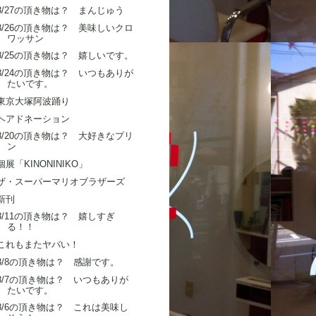
8/27の頂き物は？ まんじゅう
8/26の頂き物は？ 美味しいクロ
ワッサン
8/25の頂き物は？ 嬉しいです。
8/24の頂き物は？ いつもありが
たいです。
東京大塚阿波踊り
ヘアドネーション
8/20の頂き物は？ 大好きなプリ
ン
個展「KINONINIKO」
ザ・スーパーマリオブラザーズ
新刊
8/11の頂き物は？ 嬉しすぎ
る！！
これもまたヤバい！
8/8の頂き物は？ 感謝です。
8/7の頂き物は？ いつもありが
たいです。
8/6の頂き物は？ これは美味し