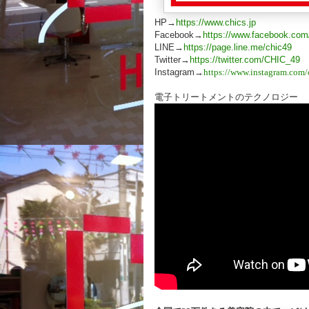
HP→
https://www.chics.jp
Facebook→
https://www.facebook.com
LINE→
https://page.line.me/chic49
Twitter→
https://twitter.com/CHIC_49
Instagram→
https://www.instagram.com/
電子トリートメントのテクノロジー