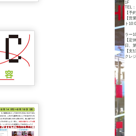
1F
TEL：0
【予約
【営
ト10:0
パ
ラー10:
【定休
日、第
【支払
クレ