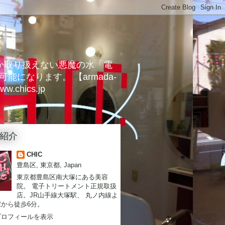
しか取り扱えない悪魔の水「電
なります。 【armada-
hics.jp
紹介
CHIC
豊島区, 東京都, Japan
東京都豊島区南大塚にある美容
院。 電子トリートメント正規取扱
店。JR山手線大塚駅、 丸ノ内線よ
駅から徒歩6分。
プロフィールを表示