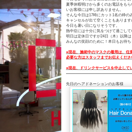
夏季休暇明けから多くのお電話をもら
いお客様には申し訳ありません。
そんな今日は17時にカット1名の枠の
キャンセルが出て空くこともあります
今日も暑い日になりそうです。
熱中症には十分に気をつけて過ごして
明日は定休日ですが24日（木）以降
みんなの笑顔のために！本日もお待ち
※現在、施術中のマスクの着用は、任
必要な方はスタッフまでお伝えくださ
※現在、ドリンクサービスを中止して
--------------------------------------------------------
先日のヘアドネーションのお客様