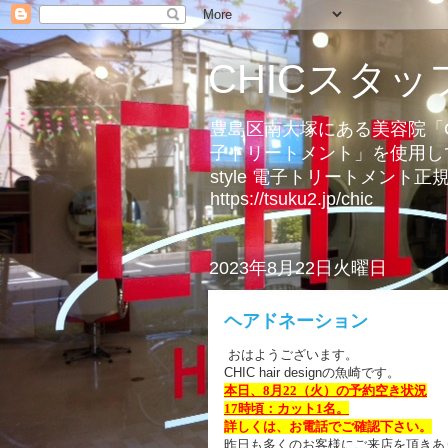
CHICスタ
豊島区南大塚にある美容院「
子トリートメント」を使用して
style 電子トリートメント正規取
https://tsuku2.jp/chic
2023年8月22日火曜日
ヘアドネーション
おはようございます。
CHIC hair designの魚崎です。
本日、8月22（火
）
の
予約空き状況
17時頃：カット1名。
詳しくは、お電話でご確認下さい。
昨日も多くのお客様にご来店を頂きあ